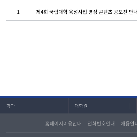
1
제4회 국립대학 육성사업 영상 콘텐츠 공모전 안
인문과학대학
대학원
학과
대학원
국어국문학과
대학원
홈페이지이용안내
전화번호안내
채용안
영어영문학과
경영대학원
중어중문학과