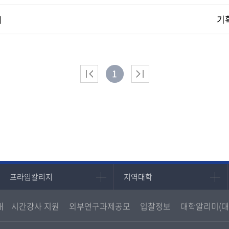
기
내
1
프라임칼리지
지역대학
프라임칼리지
지역대학
학사학위과정
지역대학 포털
내
시간강사 지원
외부연구과제공모
입찰정보
대학알리미(대
평생교육과정
서울지역대학
부산지역대학