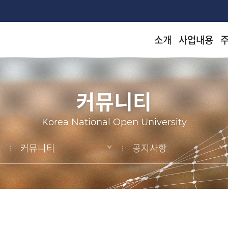
소개
사업내용
착한 등
착한 등
착한 등
착한 등
착한 등
커뮤니티
arch
Korea National Open University
커뮤니티
공지사항
KN
KN
KN
KN
KN
출판
출판
출판
출판
출판