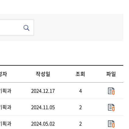
기금
기금
기금
기금
기금
중앙도서관
중앙도서관
중앙도서관
중앙도서관
중앙도서관
현재 페이지를 즐겨찾는 메뉴로
등록하시겠습니까?
메뉴추가
성자
작성일
조회
파일
기획과
2024.12.17
4
기획과
2024.11.05
2
기획과
2024.05.02
2