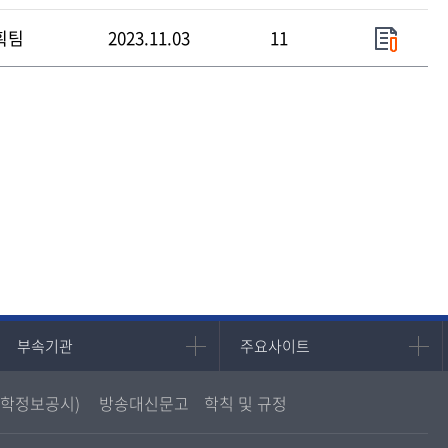
획팀
2023.11.03
11
부속기관
주요사이트
부속기관
주요사이트
중앙도서관
멘토링
학정보공시)
방송대신문고
학칙 및 규정
원격교육혁신연구원
진로심리상담
통합인문학연구소
교육정보화본부