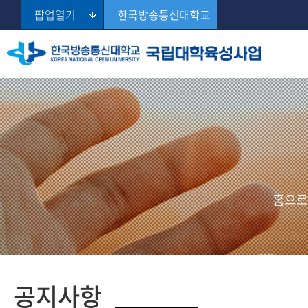
팝업열기
한국방송통신대학교
인사말
2018~2022
사업성과
공지사항
규정 및 지침
Se
비전 및 목표
2023~현재
보도자료
Q&A
서식
추진체계
갤러리
관련사이트
홈으로
공지사항