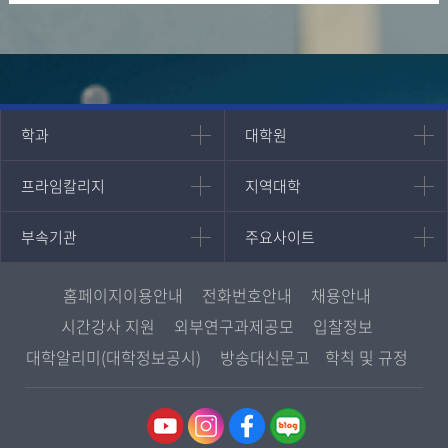
인문과학대학
대학원
학과
대학원
대학원
국어국문학과
프라임칼리지
지역대학
프라임칼리지
지역대학
경영대학원
영어영문학과
학사학위과정
지역대학 포털
중어중문학과
부속기관
주요사이트
부속기관
주요사이트
평생교육과정
서울지역대학
프랑스언어문화학과
중앙도서관
멘토링
부산지역대학
일본학과
원격교육혁신연구원
진로심리상담
홈페이지이용안내
전화번호안내
채용안내
대구경북지역대학
통합인문학연구소
교육정보화본부
시간강사 지원
외부연구과제공모
입찰정보
인천지역대학
사회과학대학
디지털미디어센터
국립대학육성사업
대학알리미(대학정보공시)
방송대신문고
학칙 및 규정
광주전남지역대학
법학과
종합교육연수원
OpenVLab
대전충남지역대학
행정학과
교양교육원
울산지역대학
경제학과
역사기록관