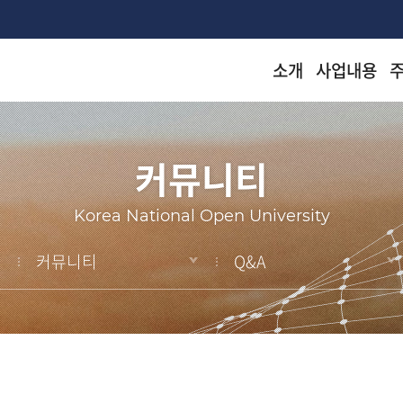
소개
사업내용
착한 등
착한 등
착한 등
착한 등
착한 등
커뮤니티
arch
Korea National Open University
커뮤니티
Q&A
KN
KN
KN
KN
KN
출판
출판
출판
출판
출판